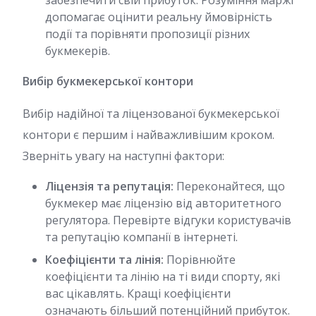
забезпечити свій прибуток. Розуміння маржі
допомагає оцінити реальну ймовірність
події та порівняти пропозиції різних
букмекерів.
Вибір букмекерської контори
Вибір надійної та ліцензованої букмекерської
контори є першим і найважливішим кроком.
Зверніть увагу на наступні фактори:
Ліцензія та репутація:
Переконайтеся, що
букмекер має ліцензію від авторитетного
регулятора. Перевірте відгуки користувачів
та репутацію компанії в інтернеті.
Коефіцієнти та лінія:
Порівнюйте
коефіцієнти та лінію на ті види спорту, які
вас цікавлять. Кращі коефіцієнти
означають більший потенційний прибуток.