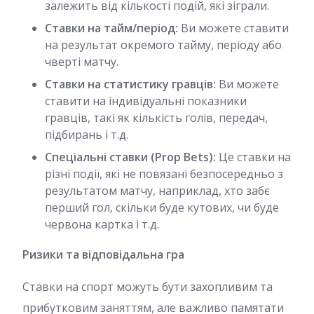
залежить від кількості подій, які зіграли.
Ставки на тайм/період:
Ви можете ставити
на результат окремого тайму, періоду або
чверті матчу.
Ставки на статистику гравців:
Ви можете
ставити на індивідуальні показники
гравців, такі як кількість голів, передач,
підбирань і т.д.
Спеціальні ставки (Prop Bets):
Це ставки на
різні події, які не повязані безпосередньо з
результатом матчу, наприклад, хто забє
перший гол, скільки буде кутових, чи буде
червона картка і т.д.
Ризики та відповідальна гра
Ставки на спорт можуть бути захопливим та
прибутковим заняттям, але важливо памятати