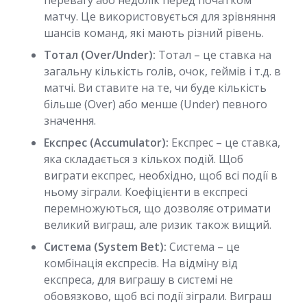
перевагу або недолік перед початком
матчу. Це використовується для зрівняння
шансів команд, які мають різний рівень.
Тотал (Over/Under):
Тотал – це ставка на
загальну кількість голів, очок, геймів і т.д. в
матчі. Ви ставите на те, чи буде кількість
більше (Over) або менше (Under) певного
значення.
Експрес (Accumulator):
Експрес – це ставка,
яка складається з кількох подій. Щоб
виграти експрес, необхідно, щоб всі події в
ньому зіграли. Коефіцієнти в експресі
перемножуються, що дозволяє отримати
великий виграш, але ризик також вищий.
Система (System Bet):
Система – це
комбінація експресів. На відміну від
експреса, для виграшу в системі не
обовязково, щоб всі події зіграли. Виграш