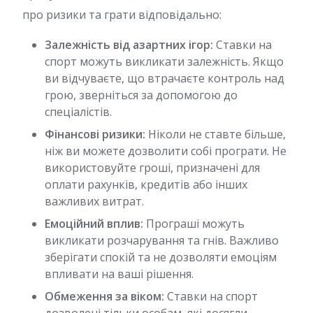
про ризики та грати відповідально:
Залежність від азартних ігор:
Ставки на
спорт можуть викликати залежність. Якщо
ви відчуваєте, що втрачаєте контроль над
грою, зверніться за допомогою до
спеціалістів.
Фінансові ризики:
Ніколи не ставте більше,
ніж ви можете дозволити собі програти. Не
використовуйте гроші, призначені для
оплати рахунків, кредитів або інших
важливих витрат.
Емоційний вплив:
Програші можуть
викликати розчарування та гнів. Важливо
зберігати спокій та не дозволяти емоціям
впливати на ваші рішення.
Обмеження за віком:
Ставки на спорт