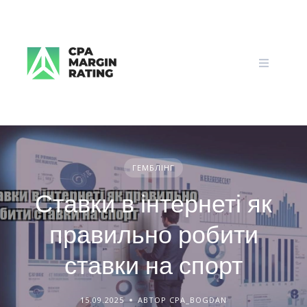
Skip
to
content
ГЕМБЛІНГ
Ставки в інтернеті як
правильно робити
ставки на спорт
15.09.2025
АВТОР CPA_BOGDAN