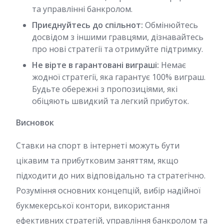
та управлінні банкролом.
Приєднуйтесь до спільнот:
Обмінюйтесь
досвідом з іншими гравцями, дізнавайтесь
про нові стратегії та отримуйте підтримку.
Не вірте в гарантовані виграші:
Немає
жодної стратегії, яка гарантує 100% виграш.
Будьте обережні з пропозиціями, які
обіцяють швидкий та легкий прибуток.
Висновок
Ставки на спорт в інтернеті можуть бути
цікавим та прибутковим заняттям, якщо
підходити до них відповідально та стратегічно.
Розуміння основних концепцій, вибір надійної
букмекерської контори, використання
ефективних стратегій, управління банкролом та