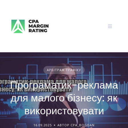
Skip
to
content
АРБІТРАЖ ТРАФІКУ
Програматик-реклама
для малого бізнесу: як
використовувати
16.09.2025
АВТОР CPA_BOGDAN