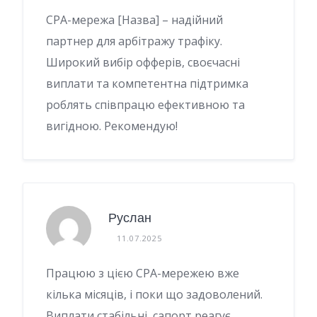
CPA-мережа [Назва] – надійний
партнер для арбітражу трафіку.
Широкий вибір офферів, своєчасні
виплати та компетентна підтримка
роблять співпрацю ефективною та
вигідною. Рекомендую!
Руслан
11.07.2025
Працюю з цією CPA-мережею вже
кілька місяців, і поки що задоволений.
Виплати стабільні, сапорт реагує