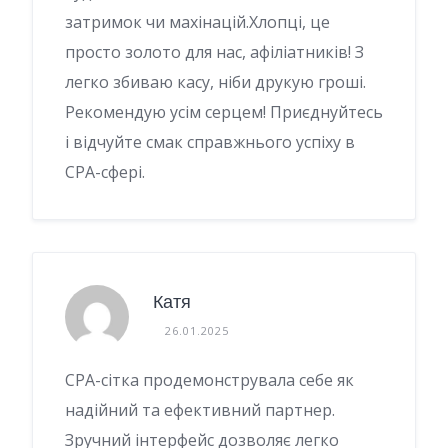
затримок чи махінацій.Хлопці, це
просто золото для нас, афіліатників! З
легко збиваю касу, ніби друкую гроші.
Рекомендую усім серцем! Приєднуйтесь
і відчуйте смак справжнього успіху в
CPA-сфері.
Катя
26.01.2025
CPA-сітка продемонструвала себе як
надійний та ефективний партнер.
Зручний інтерфейс дозволяє легко