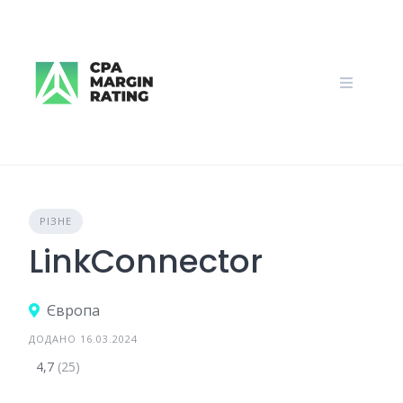
Skip
to
content
РІЗНЕ
LinkConnector
Європа
ДОДАНО 16.03.2024
4,7
(25)