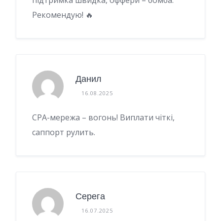
підтримка швидка, оффери – бомба.
Рекомендую! 🔥
Данил
16.08.2025
CPA-мережа – вогонь! Виплати чіткі,
саппорт рулить.
Серега
16.07.2025