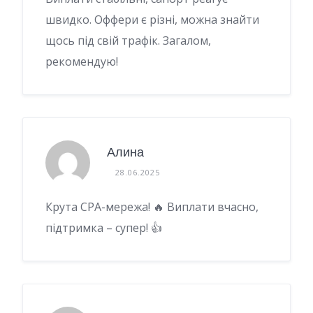
швидко. Оффери є різні, можна знайти
щось під свій трафік. Загалом,
рекомендую!
Алина
28.06.2025
Крута CPA-мережа! 🔥 Виплати вчасно,
підтримка – супер! 👍