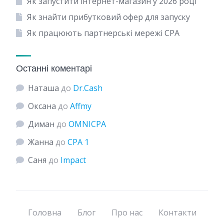
Як запустити інтернет-магазин у 2026 році
Як знайти прибутковий офер для запуску
Як працюють партнерські мережі CPA
Останні коментарі
Наташа
до
Dr.Cash
Оксана
до
Affmy
Диман
до
OMNICPA
Жанна
до
CPA 1
Саня
до
Impact
Головна
Блог
Про нас
Контакти