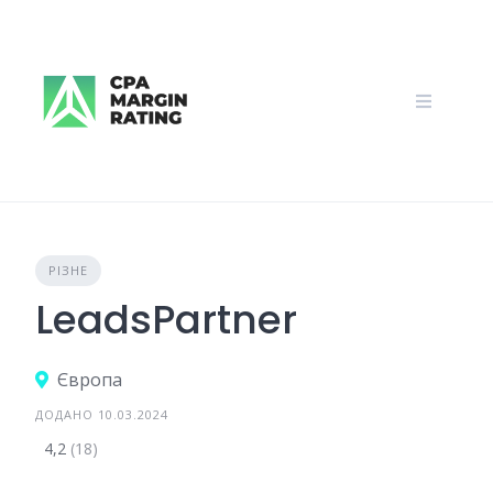
Skip
to
content
РІЗНЕ
LeadsPartner
Європа
ДОДАНО 10.03.2024
4,2
(18)