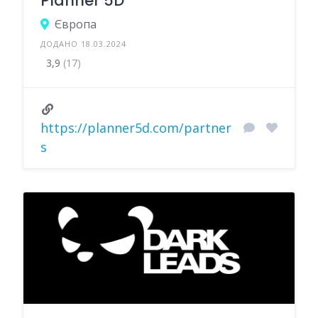
Planner 5D
Європа
ДОДАНО 18.03.2024
3,9
(17)
https://planner5d.com/partner
s