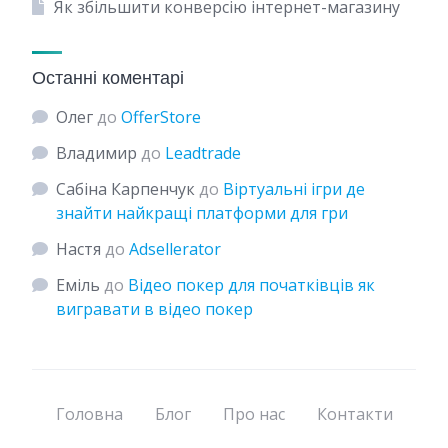
Як збільшити конверсію інтернет-магазину
Останні коментарі
Олег
до
OfferStore
Владимир
до
Leadtrade
Сабіна Карпенчук
до
Віртуальні ігри де
знайти найкращі платформи для гри
Настя
до
Adsellerator
Еміль
до
Відео покер для початківців як
вигравати в відео покер
Головна
Блог
Про нас
Контакти