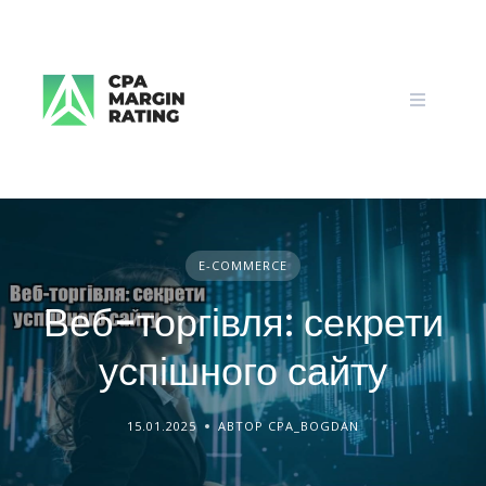
Skip
to
content
E-COMMERCE
Веб-торгівля: секрети
успішного сайту
15.01.2025
АВТОР CPA_BOGDAN