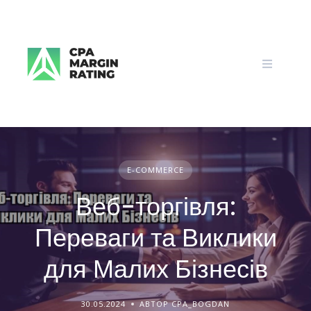
Skip
to
content
E-COMMERCE
Веб-торгівля:
Переваги та Виклики
для Малих Бізнесів
30.05.2024
АВТОР CPA_BOGDAN