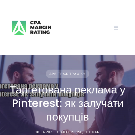
Skip
to
content
АРБІТРАЖ ТРАФІКУ
Таргетована реклама у
Pinterest: як залучати
покупців
18.04.2026
АВТОР CPA_BOGDAN