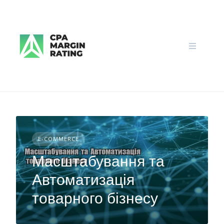
Skip
to
content
E-COMMERCE
Масштабування та
Автоматизація
товарного бізнесу