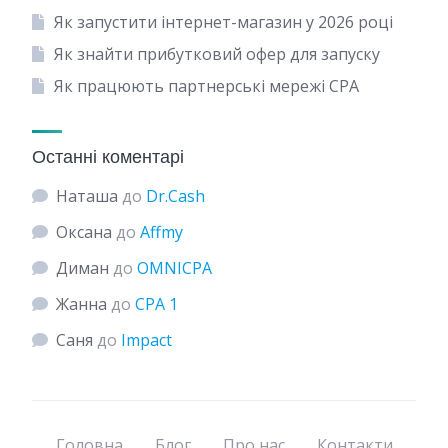
Як запустити інтернет-магазин у 2026 році
Як знайти прибутковий офер для запуску
Як працюють партнерські мережі CPA
Останні коментарі
Наташа
до
Dr.Cash
Оксана
до
Affmy
Диман
до
OMNICPA
Жанна
до
CPA 1
Саня
до
Impact
Головна
Блог
Про нас
Контакти