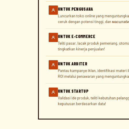
UNTUK PENGUSAHA
Luncurkan toko online yang menguntungkan 
ceruk dengan potensi tinggi, dan масштаби
UNTUK E-COMMERCE
Teliti pasar, lacak produk pemenang, oto
tingkatkan kinerja penjualan!
UNTUK ARBITER
Pantau kampanye iklan, identifikasi materi i
ROI melalui penawaran yang menguntungka
UNTUK STARTUP
Validasi ide produk, teliti kebutuhan pelang
keputusan berdasarkan data!