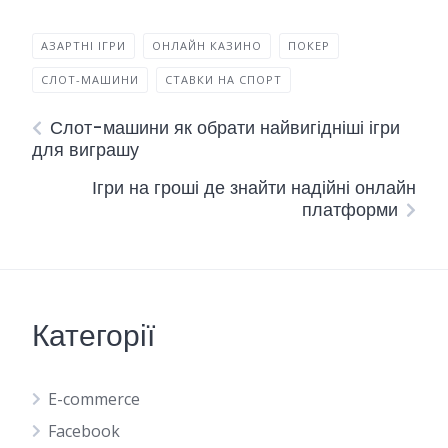
АЗАРТНІ ІГРИ
ОНЛАЙН КАЗИНО
ПОКЕР
СЛОТ-МАШИНИ
СТАВКИ НА СПОРТ
Слот-машини як обрати найвигідніші ігри
для виграшу
Ігри на гроші де знайти надійні онлайн
платформи
Категорії
E-commerce
Facebook