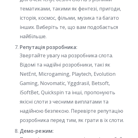
тематиками, такими як фентезі, пригоди,
історія, космос, фільми, музика та багато
інших. Виберіть те, що вам подобається
найбільше.
Репутація розробника:
Звертайте увагу на розробника слота.
Відомі та надійні розробники, такі як
NetEnt, Microgaming, Playtech, Evolution
Gaming, Novomatic, Yggdrasil, Betsoft,
iSoftBet, Quickspin та інші, пропонують
якісні слоти з чесними виплатами та
надійною безпекою. Перевірте репутацію
розробника перед тим, як грати в їх слоти.
Демо-режим: