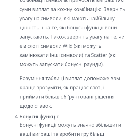
комбінації символів приносять виграш і які
суми виплат за кожну комбінацію. Зверніть
увагу на символи, які мають найбільшу
цінність, і на те, які бонусні функції вони
запускають. Також зверніть увагу на те, чи
є в слоті символи Wild (які можуть
замінювати інші символи) та Scatter (які
можуть запускати бонусні раунди).
Розуміння таблиці виплат допоможе вам
краще зрозуміти, як працює слот, і
приймати більш обґрунтовані рішення
щодо ставок.
Бонусні функції:
Бонусні функції можуть значно збільшити
ваші виграші та зробити гру більш