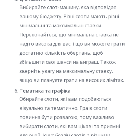
Вибирайте слот-машину, яка відповідає
вашому бюджету. Різні слоти мають різні
мінімальні та максимальні ставки.
Переконайтеся, що мінімальна ставка не
надто висока для вас, і що ви можете грати
достатню кількість обертань, щоб
збільшити свої шанси на виграш. Також
зверніть увагу на максимальну ставку,
якщо ви плануєте грати на високих лімітах.
Тематика та графіка:
Обирайте слоти, які вам подобаються
візуально та тематично. Гра в слоти
повинна бути розвагою, тому важливо
вибирати слоти, які вам цікаві та приємні
для очей. Існує безліч слотів з різними