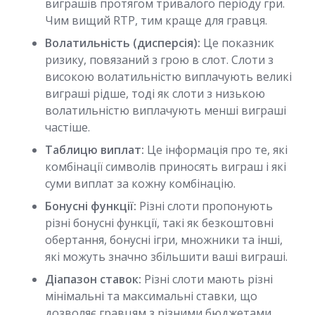
виграшів протягом тривалого періоду гри.
Чим вищий RTP, тим краще для гравця.
Волатильність (дисперсія):
Це показник
ризику, повязаний з грою в слот. Слоти з
високою волатильністю виплачують великі
виграші рідше, тоді як слоти з низькою
волатильністю виплачують менші виграші
частіше.
Таблицю виплат:
Це інформація про те, які
комбінації символів приносять виграш і які
суми виплат за кожну комбінацію.
Бонусні функції:
Різні слоти пропонують
різні бонусні функції, такі як безкоштовні
обертання, бонусні ігри, множники та інші,
які можуть значно збільшити ваші виграші.
Діапазон ставок:
Різні слоти мають різні
мінімальні та максимальні ставки, що
дозволяє гравцям з різними бюджетами