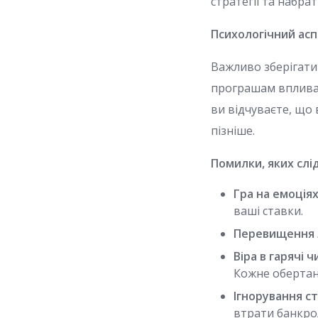
стратегії та набра
Психологічний асп
Важливо зберігати 
програшам впливати
ви відчуваєте, що
пізніше.
Помилки, яких слі
Гра на емоціях
ваші ставки.
Перевищення л
Віра в гарячі ч
Кожне обертан
Ігнорування ст
втрати банкро