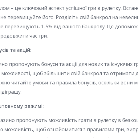
ом – це ключовий аспект успішної гри в рулетку. Встано
не перевищуйте його. Розділіть свій банкрол на невелик
і не перевищують 1-5% від вашого банкролу. Це допомо
продовжити час гри.
сів та акцій:
но пропонують бонуси та акції для нових та існуючих г
 можливості, щоб збільшити свій банкрол та отримати 
ажно читайте умови та правила бонусів, оскільки вони 
діграшу.
штовному режимі:
казино пропонують можливість грати в рулетку в безк
 можливість, щоб ознайомитися з правилами гри, випр