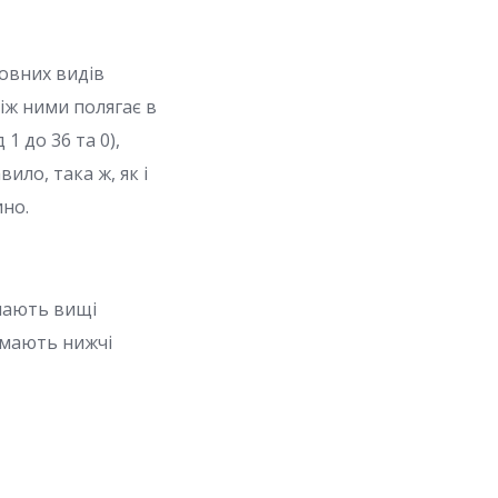
новних видів
іж ними полягає в
1 до 36 та 0),
вило, така ж, як і
но.
 мають вищі
и мають нижчі