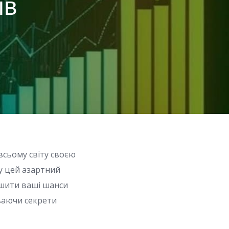
ів
всьому світу своєю
у цей азартний
льшити ваші шанси
иваючи секрети