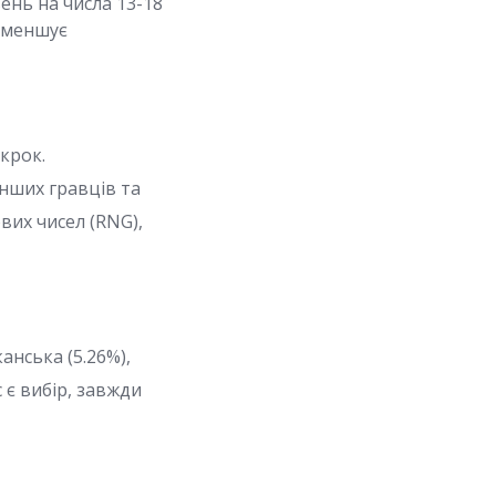
ень на числа 13-18
 зменшує
крок.
інших гравців та
вих чисел (RNG),
анська (5.26%),
 є вибір, завжди