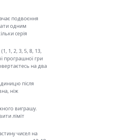
бачає подвоєння
трати одним
ільки серія
 1, 2, 3, 5, 8, 13,
ної програшної гри
повертаєтесь на два
одиницю після
на, ніж
ожного виграшу.
вити ліміт
астину чисел на