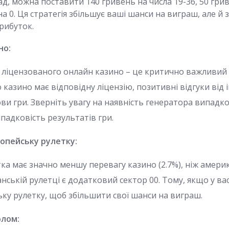
ад, можна поставити 140 гривень на числа 19-36, 50 грив
на 0. Ця стратегія збільшує ваші шанси на виграш, але й
рибуток.
но:
а ліцензованого онлайн казино – це критично важливий 
казино має відповідну ліцензію, позитивні відгуки від 
ви гри. Зверніть увагу на наявність генератора випадко
падковість результатів гри.
ропейську рулетку:
а має значно меншу перевагу казино (2.7%), ніж америк
нській рулетці є додатковий сектор 00. Тому, якщо у вас
ьку рулетку, щоб збільшити свої шанси на виграш.
олом: