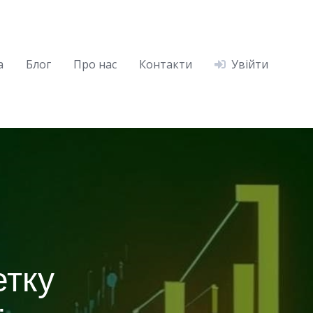
а
Блог
Про нас
Контакти
Увійти
етку