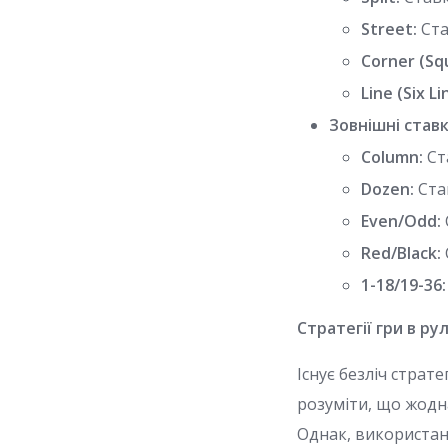
Street:
Ста
Corner (Sq
Line (Six Li
Зовнішні ставк
Column:
Ста
Dozen:
Став
Even/Odd:
Red/Black:
1-18/19-36:
Стратегії гри в ру
Існує безліч страт
розуміти, що жодна
Однак, використан