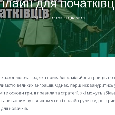
нлайн для початківц
23.05.2025
АВТОР CPA_BOGDAN
це захоплююча гра, яка приваблює мільйони гравців по 
ивістю великих виграшів. Однак, перш ніж зануритись 
міти основи гри, її правила та стратегії, які можуть збі
я стане вашим путівником у світі онлайн рулетки, розкр
 для новачків.