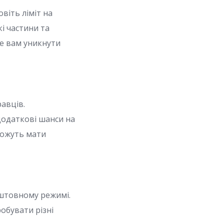
віть ліміт на
і частини та
же вам уникнути
равців.
додаткові шанси на
можуть мати
оштовному режимі.
обувати різні