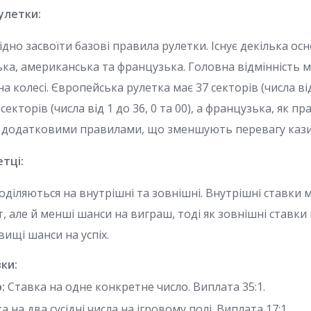
улетки:
ідно засвоїти базові правила рулетки. Існує декілька ос
ька, американська та французька. Головна відмінність м
на колесі. Європейська рулетка має 37 секторів (числа від 
екторів (числа від 1 до 36, 0 та 00), а французька, як пра
з додатковими правилами, що зменшують перевагу кази
етці:
оділяються на внутрішні та зовнішні. Внутрішні ставки
, але й менші шанси на виграш, тоді як зовнішні ставк
вищі шанси на успіх.
ки:
:
Ставка на одне конкретне число. Виплата 35:1.
 на два сусідні числа на ігровому полі. Виплата 17:1.