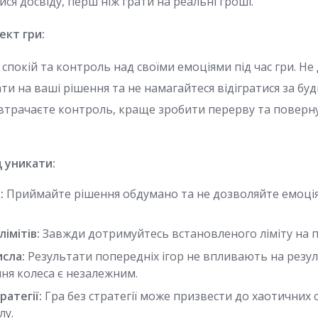
тися досвіду, перш ніж грати на реальні гроші.
ект гри:
спокій та контроль над своїми емоціями під час гри. Не
 на ваші рішення та не намагайтеся відігратися за буд
 втрачаєте контроль, краще зробити перерву та поверну
д уникати:
:
Приймайте рішення обдумано та не дозволяйте емоці
імітів:
Завжди дотримуйтесь встановленого ліміту на 
исла:
Результати попередніх ігор не впливають на резул
ня колеса є незалежним.
ратегії:
Гра без стратегії може призвести до хаотичних 
лу.