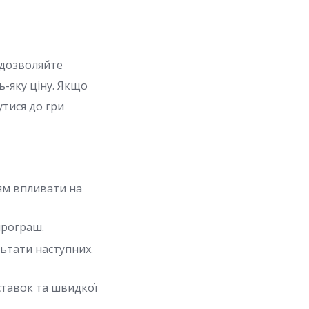
 дозволяйте
ь-яку ціну. Якщо
тися до гри
ям впливати на
програш.
ьтати наступних.
ставок та швидкої