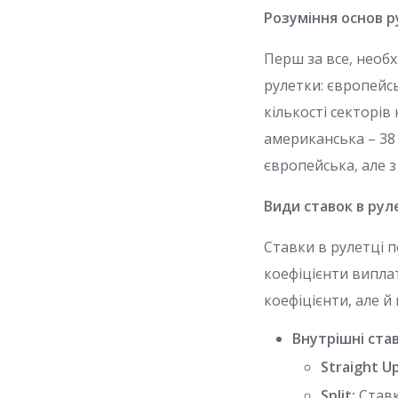
Розуміння основ р
Перш за все, необх
рулетки: європейс
кількості секторів 
американська – 38 с
європейська, але 
Види ставок в рул
Ставки в рулетці п
коефіцієнти виплат
коефіцієнти, але й 
Внутрішні став
Straight Up
Split:
Ставка