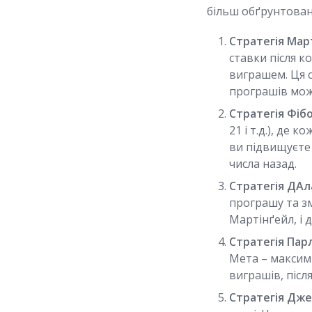
більш обґрунтован
Стратегія Мар
ставки після к
виграшем. Ця с
програшів мож
Стратегія Фібо
21 і т.д.), де
ви підвищуєте 
числа назад.
Стратегія ДАл
програшу та з
Мартінґейл, і
Стратегія Пар
Мета – максимі
виграшів, післ
Стратегія Дже