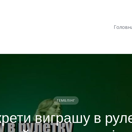
Головн
ГЕМБЛІНГ
рети виграшу в рул