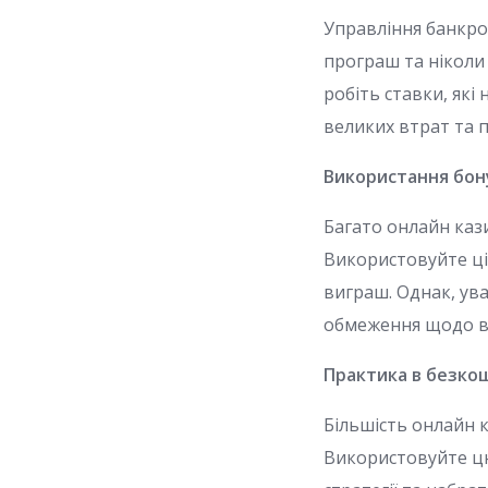
Управління банкрол
програш та ніколи 
робіть ставки, як
великих втрат та 
Використання бону
Багато онлайн кази
Використовуйте ці
виграш. Однак, ув
обмеження щодо ві
Практика в безко
Більшість онлайн 
Використовуйте цю