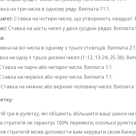
вка на три числа в одному ряду. Виплата 11:1.
uare):
Ставка на чотири числа, що утворюють квадрат. В
ne):
Ставка на шість чисел у двох сусідніх рядах. Виплата 5
и:
вка на всі числа в одному з трьох стовпців. Виплата 2:1
ка на одну з трьох дюжин чисел (1-12, 13-24, 25-36). Вип
Ставка на парні або непарні числа. Виплата 1:1.
Ставка на червоні або чорні числа. Виплата 1:1.
Ставка на нижню або верхню половину чисел. Виплата 1
летку:
егій гри в рулетку, які обіцяють збільшити ваші шанси н
 стратегія не гарантує 100% перемоги, оскільки рулетка
ня стратегій може допомогти вам керувати своїм банк