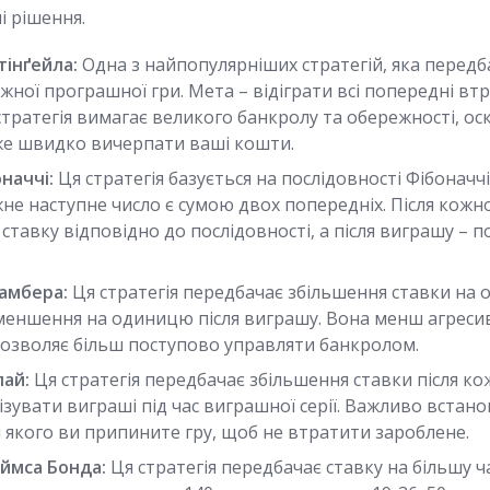
і рішення.
тінґейла:
Одна з найпопулярніших стратегій, яка перед
ожної програшної гри. Мета – відіграти всі попередні в
тратегія вимагає великого банкролу та обережності, оск
е швидко вичерпати ваші кошти.
наччі:
Ця стратегія базується на послідовності Фібоначчі (1,
 кожне наступне число є сумою двох попередніх. Після кож
ставку відповідно до послідовності, а після виграшу – 
амбера:
Ця стратегія передбачає збільшення ставки на 
меншення на одиницю після виграшу. Вона менш агресив
 дозволяє більш поступово управляти банкролом.
лай:
Ця стратегія передбачає збільшення ставки після к
зувати виграші під час виграшної серії. Важливо встано
я якого ви припините гру, щоб не втратити зароблене.
ймса Бонда:
Ця стратегія передбачає ставку на більшу ч