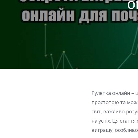
о
Рулетка онлайн – 
простотою та можл
світ, важливо розу
на успіх. Ця статт
виграшу, особливо