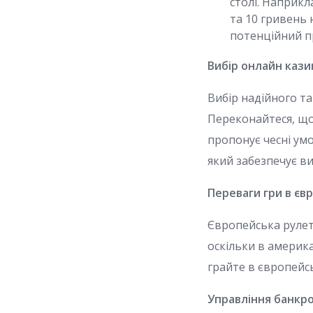
столі. Наприкл
та 10 гривень 
потенційний п
Вибір онлайн кази
Вибір надійного т
Переконайтеся, що 
пропонує чесні умо
який забезпечує ви
Переваги гри в єв
Європейська рулетк
оскільки в америка
грайте в європейс
Управління банкр