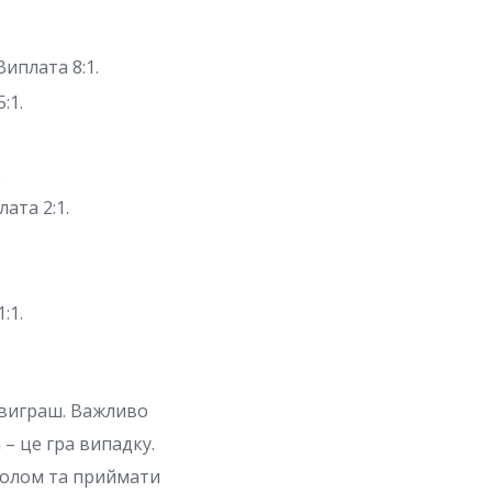
иплата 8:1.
:1.
.
лата 2:1.
:1.
а виграш. Важливо
 – це гра випадку.
ролом та приймати