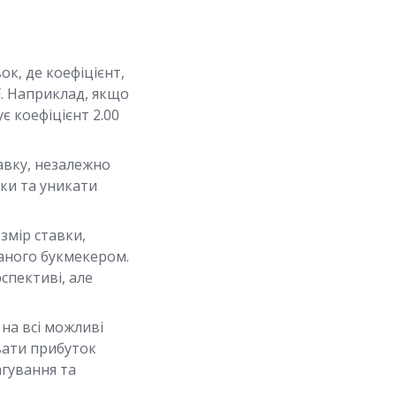
ок, де коефіцієнт,
ї. Наприклад, якщо
є коефіцієнт 2.00
авку, незалежно
ики та уникати
змір ставки,
ваного букмекером.
спективі, але
 на всі можливі
увати прибуток
агування та