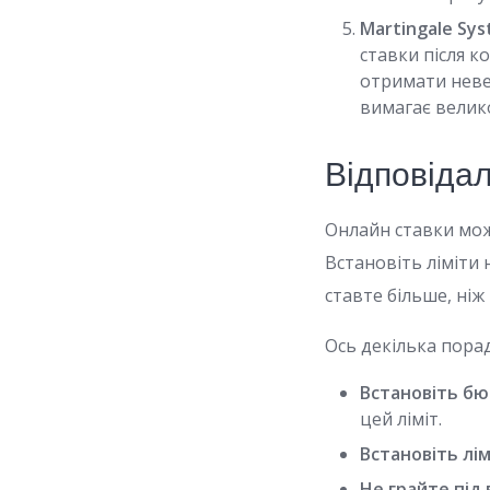
Martingale Sy
ставки після 
отримати неве
вимагає велик
Відповідал
Онлайн ставки мож
Встановіть ліміти 
ставте більше, ніж
Ось декілька пора
Встановіть б
цей ліміт.
Встановіть лім
Не грайте під