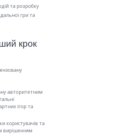
одій та розробку
дальної гри та
рший крок
цензовану
дану авторитетним
гальні
артних ігор та
ки користувачів та
им вирішенням