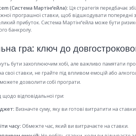
stem (Система Мартінґейла):
Ця стратегія передбачає зб
кожної програшної ставки, щоб відшкодувати попередні 
ликий прибуток. Система Мартінґейла може бути ризик
ого банкролу.
ьна гра: ключ до довгостроковог
уть бути захоплюючим хобі, але важливо памятати про 
на свої ставки, не грайте під впливом емоцій або алкогол
 можете дозволити собі програти.
д щодо відповідальної гри:
юджет:
Визначте суму, яку ви готові витратити на ставки
іти часу:
Обмежте час, який ви витрачаєте на ставки.
 впливом емоцій:
Не робіть ставки, коли ви відчуваєте зл