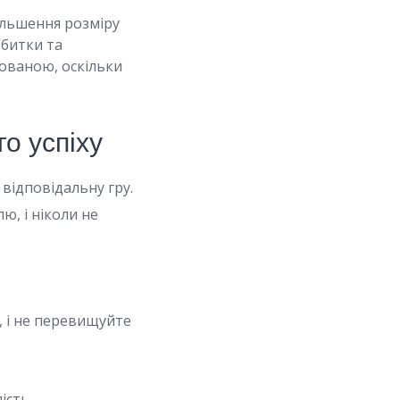
ільшення розміру
збитки та
ованою, оскільки
о успіху
відповідальну гру.
ю, і ніколи не
, і не перевищуйте
ість,