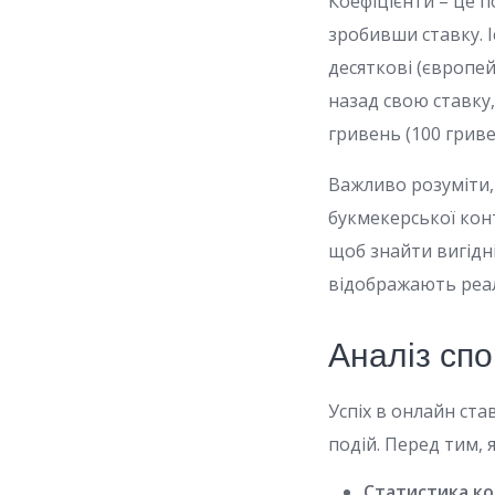
Коефіцієнти – це п
зробивши ставку. І
десяткові (європей
назад свою ставку
гривень (100 гриве
Важливо розуміти,
букмекерської конт
щоб знайти вигідн
відображають реал
Аналіз спо
Успіх в онлайн ста
подій. Перед тим, 
Статистика ко