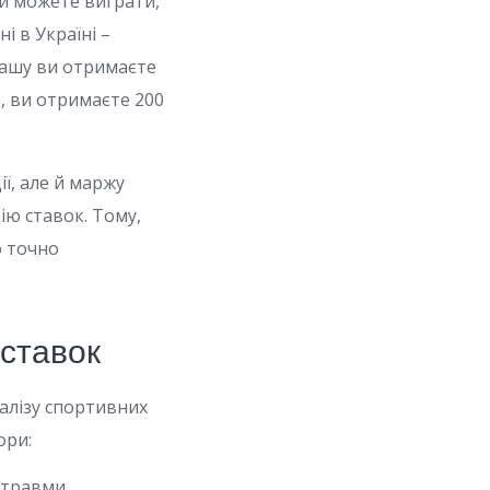
ви можете виграти,
і в Україні –
грашу ви отримаєте
, ви отримаєте 200
ї, але й маржу
ію ставок. Тому,
о точно
 ставок
налізу спортивних
ори:
 травми,