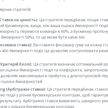
ярних стратегій:
(Ставки на цінність):
Ця стратегія передбачає пошук став
й букмекером, вище, ніж ваша оцінка ймовірності поді
овірність перемоги команди в 60%, а букмекер пропону
 ймовірності 50%), то це може бути value bet.
іксована ставка):
Ви ставите фіксовану суму на кожну ст
а або ймовірності події. Це дозволяє контролювати риз
.
 (Критерій Келлі):
Ця стратегія визначає оптимальний ро
ої оцінки ймовірності події та коефіцієнта, запропоно
 дозволяє максимізувати прибуток у довгостроковій пер
ї оцінки ймовірностей.
ing (Арбітражні ставки):
Ця стратегія передбачає ставки
ієї події у різних букмекерських конторах, щоб гарант
 результату. Арбітражні ставки вимагають швидкого ре
нків у кількох букмекерських конторах.