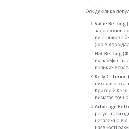
Ось декілька попул
Value Betting 
запропоновани
ви оцінюєте йм
(що відповідає
Flat Betting (Ф
від коефіцієнт
великих втрат
Kelly Criterion
виходячи з ваш
Критерій Келлі
вимагає точно
Arbitrage Bett
результати одн
незалежно від
наявності раху