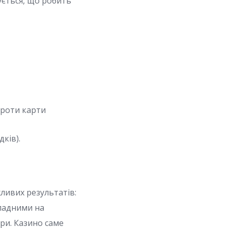
ується, що робить
проти карти
ків).
жливих результатів:
кладними на
ри. Казино саме