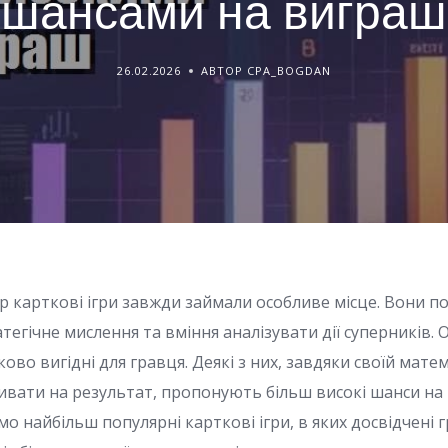
шансами на виграш
26.02.2026
АВТОР CPA_BOGDAN
гор карткові ігри завжди займали особливе місце. Вони п
атегічне мислення та вміння аналізувати дії суперників. О
ково вигідні для гравця. Деякі з них, завдяки своїй мате
ивати на результат, пропонують більш високі шанси на 
мо найбільш популярні карткові ігри, в яких досвідчені