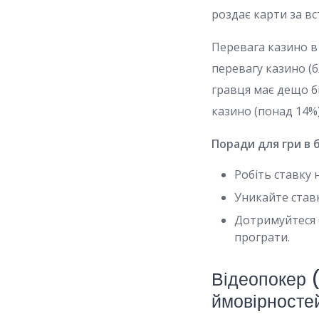
роздає карти за в
Перевага казино в
перевагу казино (б
гравця має дещо б
казино (понад 14%)
Поради для гри в 
Робіть ставку 
Уникайте ставк
Дотримуйтеся 
програти.
Відеопокер (
ймовірносте