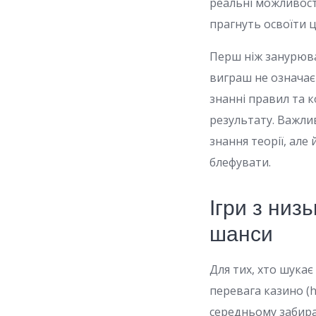
реальні можливості
прагнуть освоїти ц
Перш ніж занурюва
виграш не означає
знанні правил та 
результату. Важлив
знання теорії, але
блефувати.
Ігри з низ
шанси
Для тих, хто шукає
перевага казино (h
середньому забира