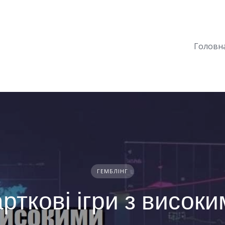
Головн
ГЕМБЛІНГ
рткові ігри з висок