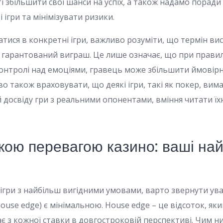
 збільшити свої шанси на успіх, а також надамо поради 
і ігри та мінімізувати ризики.
тися в конкретні ігри, важливо розуміти, що термін вис
 гарантований виграш. Це лише означає, що при правиль
контролі над емоціями, гравець може збільшити ймовір
о також враховувати, що деякі ігри, такі як покер, вим
 й досвіду гри з реальними опонентами, вміння читати їхн
ькою перевагою казино: ваші на
 ігри з найбільш вигідними умовами, варто звернути уваг
ouse edge) є мінімальною. House edge – це відсоток, як
є з кожної ставки в довгостроковій перспективі. Чим 