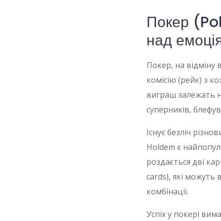
Покер (Pok
над емоці
Покер, на відміну 
комісію (рейк) з ко
виграш залежать не
суперників, блефув
Існує безліч різно
Holdem є найпопул
роздається дві кар
cards), які можуть
комбінації.
Успіх у покері вим