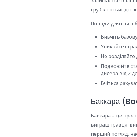
залишається більш
гру більш вигідною
Поради для гри в 
Вивчіть базову
Уникайте стра
Не розділяйте 
Подвоюйте став
дилера від 2 до
Вчіться рахува
Баккара (Bac
Баккара – це прост
виграш гравця, ви
перший погляд, на