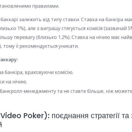
становленими правилами.
 баккарі залежить від типу ставки. Ставка на банкіра м
лизько 1%), але з виграшу стягується комісія (зазвичай 5
ільшу перевагу (близько 1.2%). Ставка на нічию має на
, тому її рекомендується уникати.
баккару:
на банкіра, враховуючи комісію.
и на нічию.
банкролл-менеджменту та не ставте більше, ніж можете
Video Poker): поєднання стратегії та
й