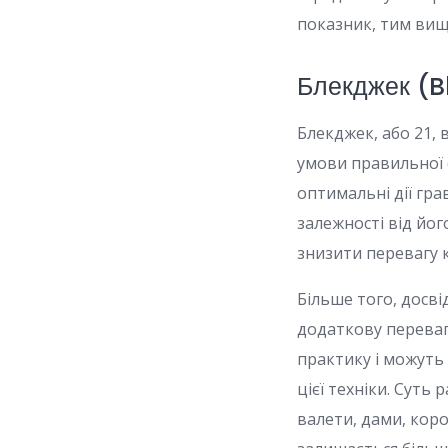
показник, тим вищ
Блекджек (Bl
Блекджек, або 21, 
умови правильної с
оптимальні дії гра
залежності від йог
знизити перевагу 
Більше того, досв
додаткову переваг
практику і можуть
цієї техніки. Суть
валети, дами, коро