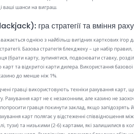
і ваші шанси на виграш.
ackjack): гра стратегії та вміння рах
вважається однією з найбільш вигідних карткових ігор дл
тратегії. Базова стратегія блекджеку – це набір правил,
вця (брати карту, зупинятися, подвоювати ставку, розділ
о карт та відкритої карти дилера. Використання базової
казино до менше ніж 1%.
ідчені гравці використовують техніки рахування карт, 
у. Рахування карт не є незаконним, але казино не заох
 попросити гравця покинути заклад, якщо запідозрять й
 рахування карт полягає у відстеженні співвідношення між
лі, тузи) та низькими (2-6) картами, які залишилися в кол