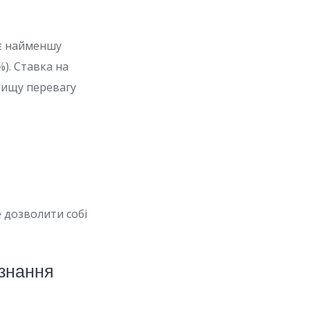
ає найменшу
%). Ставка на
йвищу перевагу
 дозволити собі
 знання