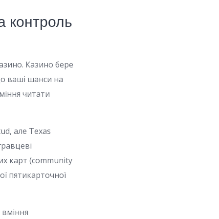
та контроль
казино. Казино бере
 що ваші шанси на
вміння читати
tud, але Texas
гравцеві
них карт (community
щої пятикарточної
, вміння