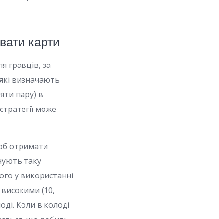
увати карти
я гравців, за
 які визначають
яти пару) в
 стратегії може
щоб отримати
очують таку
ого у використанні
 високими (10,
оді. Коли в колоді