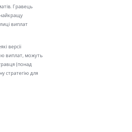
матів. Гравець
и найкращу
блиці виплат
кі версії
цею виплат, можуть
гравця (понад
ну стратегію для