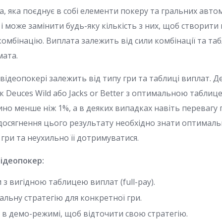
а, яка поєднує в собі елементи покеру та гральних авто
і може замінити будь-яку кількість з них, щоб створит
омбінацію. Виплата залежить від сили комбінації та та
мата.
відеопокері залежить від типу гри та таблиці виплат. Дея
як Deuces Wild або Jacks or Better з оптимальною табли
ино менше ніж 1%, а в деяких випадках навіть перевагу 
 досягнення цього результату необхідно знати оптималь
гри та неухильно її дотримуватися.
відеопокер:
 з вигідною таблицею виплат (full-pay).
льну стратегію для конкретної гри.
 в демо-режимі, щоб відточити свою стратегію.