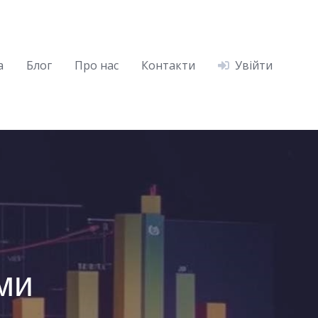
а
Блог
Про нас
Контакти
Увійти
ими