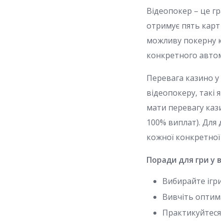
Відеопокер – це гр
отримує пять карт 
можливу покерну к
конкретного авто
Перевага казино у 
відеопокеру, такі 
мати перевагу каз
100% виплат). Для
кожної конкретної 
Поради для гри у 
Вибирайте ігри
Вивчіть оптима
Практикуйтеся