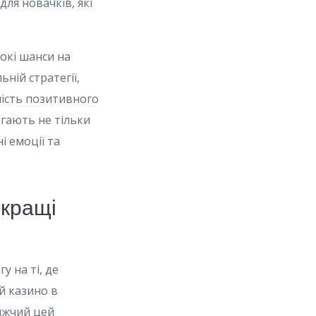
для новачків, які
окі шанси на
ній стратегії,
ність позитивного
агають не тільки
і емоції та
йкращі
у на ті, де
ий казино в
нижчий цей