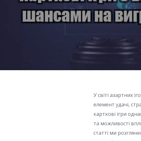
У світі азартних і
елемент удачі, стр
карткові ігри одна
та можливості впл
статті ми розгляне