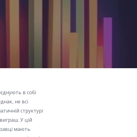
оєднують в собі
днак, не всі
матичній структурі
виграш. У цій
 гравці мають