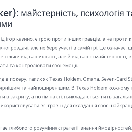
er): майстерність, психологія 
ями
від ігор казино, є грою проти інших гравців, а не проти 
жної роздачі, але не бере участі в самій грі. Це означає,
 тільки від ваших карт, але й від вашої майстерності, 
ати та контролювати свої емоції.
видів покеру, таких як Texas Holdem, Omaha, Seven-Card S
ярнішим та найпоширенішим. В Texas Holdem кожному 
ти в закриту, а потім на стіл викладаються пять загаль
 використовувати всі гравці для складання своєї найкра
агає глибокого розуміння стратегії, знання ймовірностей