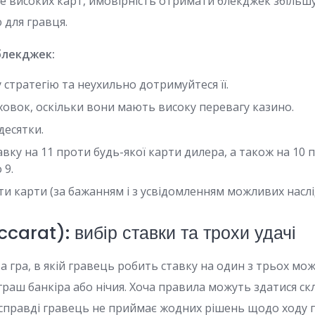
е високих карт, ймовірність отримати блекджек збільш
 для гравця.
блекджек:
 стратегію та неухильно дотримуйтеся її.
ховок, оскільки вони мають високу перевагу казино.
десятки.
ку на 11 проти будь-якої карти дилера, а також на 10 
 9.
ти карти (за бажанням і з усвідомленням можливих наслід
carat): вибір ставки та трохи удачі
а гра, в якій гравець робить ставку на один з трьох мо
граш банкіра або нічия. Хоча правила можуть здатися с
справді гравець не приймає жодних рішень щодо ходу г