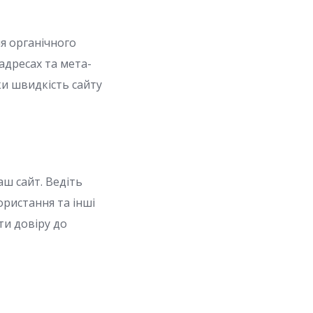
я органічного
адресах та мета-
ки швидкість сайту
аш сайт. Ведіть
ористання та інші
ти довіру до