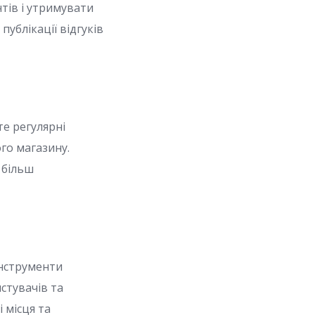
тів і утримувати
ублікації відгуків
те регулярні
го магазину.
 більш
інструменти
истувачів та
 місця та