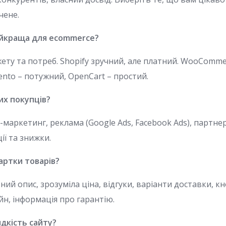
чене.
йкраща для ecommerce?
ету та потреб. Shopify зручний, але платний. WooComm
ento – потужний, OpenCart – простий.
их покупців?
-маркетинг, реклама (Google Ads, Facebook Ads), партне
ії та знижки.
артки товарів?
ьний опис, зрозуміла ціна, відгуки, варіанти доставки, к
н, інформація про гарантію.
дкість сайту?