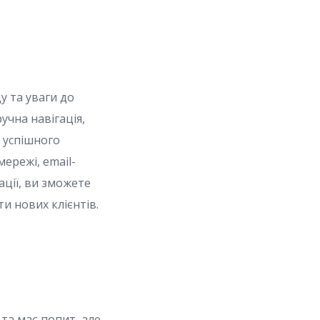
у та уваги до
учна навігація,
и успішного
мережі, email-
ції, ви зможете
и нових клієнтів.
 та має попит, але