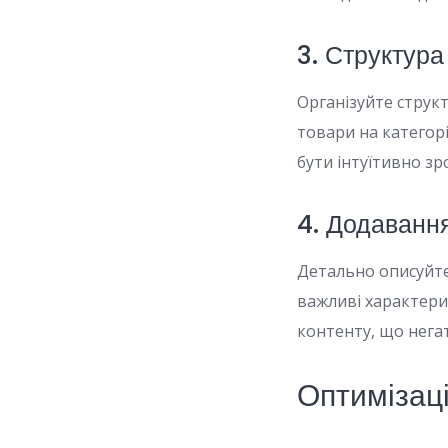
3. Структура 
Організуйте структ
товари на категорі
бути інтуїтивно зр
4. Додавання
Детально описуйте 
важливі характери
контенту, що нега
Оптимізац