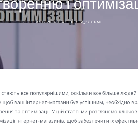
творенню і оптимізац
07.12.2024
АВТОР CPA_BOGDAN
 стають все популярнішими, оскільки все більше людей
е щоб ваш інтернет-магазин був успішним, необхідно вр
рення та оптимізації. У цій статті ми розглянемо ключо
ізації інтернет-магазинів, щоб забезпечити їх ефектив