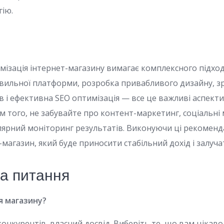
ію.
мізація інтернет-магазину вимагає комплексного підход
авильної платформи, розробка привабливого дизайну, зр
ів і ефективна SEO оптимізація — все це важливі аспект
ім того, не забувайте про контент-маркетинг, соціальні 
лярний моніторинг результатів. Виконуючи ці рекоменда
магазин, який буде приносити стабільний дохід і залучат
на питання
я магазину?
конкурентів, власний досвід. Виберіть те, що вам цікаво