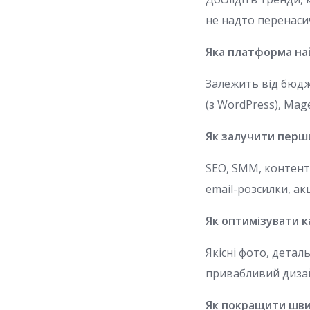
не надто перенаси
Яка платформа на
Залежить від бюдж
(з WordPress), Mag
Як залучити перш
SEO, SMM, контент
email-розсилки, акц
Як оптимізувати к
Якісні фото, детал
привабливий дизай
Як покращити шви