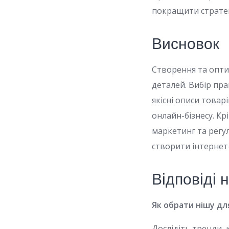
покращити стратег
Висновок
Створення та опти
деталей. Вибір пр
якісні описи товар
онлайн-бізнесу. Кр
маркетинг та регу
створити інтернет-
Відповіді 
Як обрати нішу дл
Дослідіть тренди, 