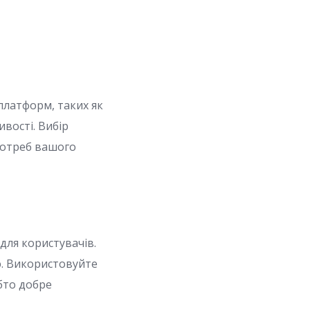
платформ, таких як
вості. Вибір
потреб вашого
для користувачів.
ю. Використовуйте
обто добре