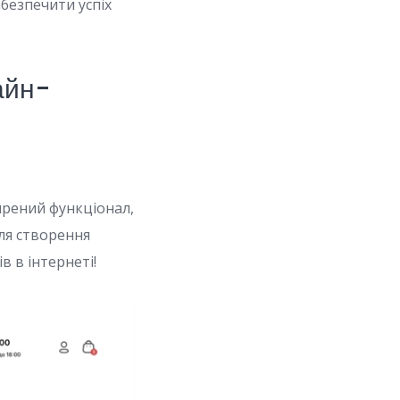
безпечити успіх
айн-
ирений функціонал,
для створення
в в інтернеті!