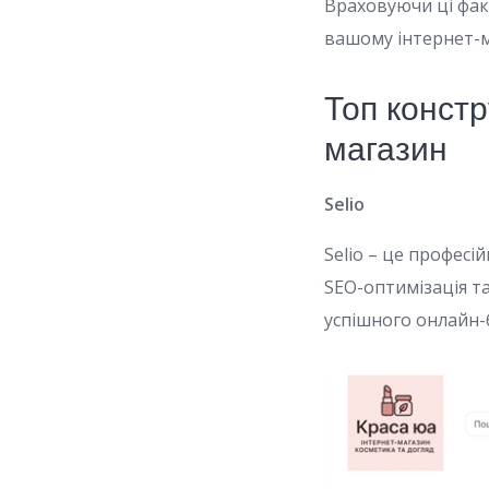
Враховуючи ці фак
вашому інтернет-м
Топ конст
магазин
Selio
Selio – це профес
SEO-оптимізація т
успішного онлайн-б