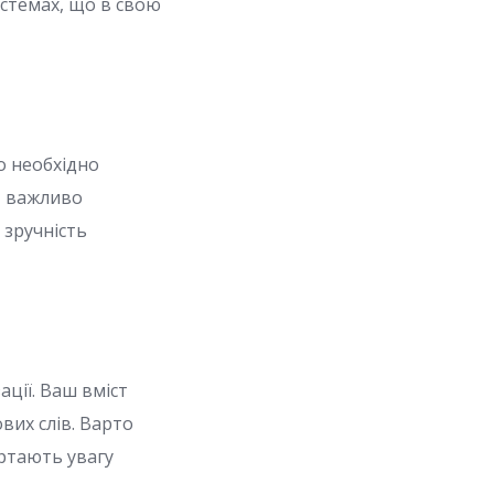
истемах, що в свою
о необхідно
, важливо
 зручність
ції. Ваш вміст
вих слів. Варто
ртають увагу