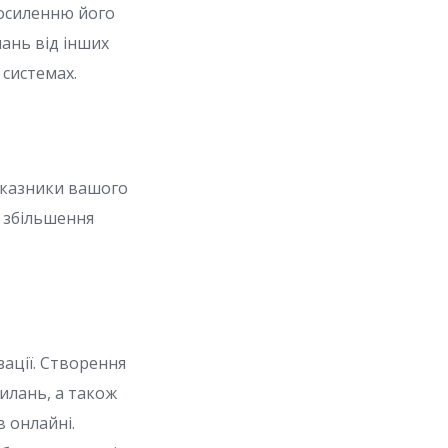
посиленню його
лань від інших
системах.
оказники вашого
і збільшення
ації. Створення
силань, а також
в онлайні.