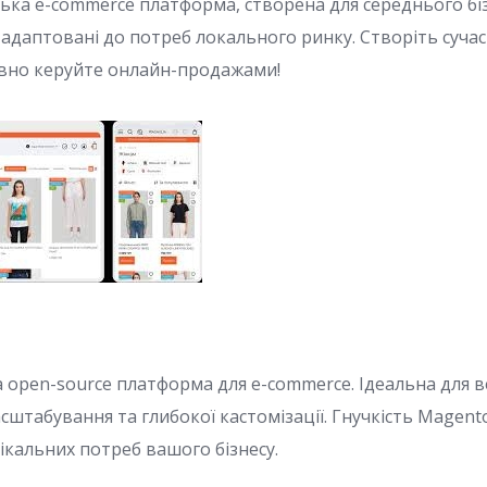
ська e-commerce платформа, створена для середнього бі
, адаптовані до потреб локального ринку. Створіть суча
ивно керуйте онлайн-продажами!
 open-source платформа для e-commerce. Ідеальна для в
штабування та глибокої кастомізації. Гнучкість Magent
нікальних потреб вашого бізнесу.