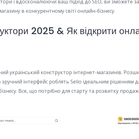
тори і вдосконалюючи ваш підхід до SEO, ви зможете за
агазину в конкурентному світі онлайн-бізнесу.
руктори 2025 & Як відкрити онл
ійний український конструктор інтернет-магазинів. Розш
а зручний інтерфейс роблять Selio ідеальним рішенням 
ізнесу. Все, що потрібно для старту та розвитку продажі