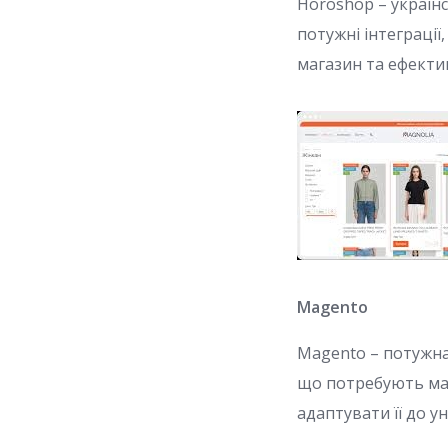
Horoshop – україн
потужні інтеграції
магазин та ефект
Magento
Magento – потужна
що потребують мас
адаптувати її до у