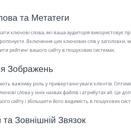
лова та Метатеги
ати ключові слова, які ваша аудиторія використовує п
 пропонуєте. Включення цих ключових слів у заголовки, м
ти рейтинг вашого сайту в пошукових системах.
ія Зображень
ають важливу роль у привертанні уваги клієнтів. Оптим
ючові слова у їхніх назвах файлів і атрибутах alt. Це 
ого сайту і збільшити його видимість в пошукових сист
 та Зовнішній Звязок