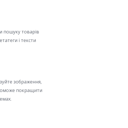
ри пошуку товарів
етатеги і тексти
ізуйте зображення,
допоможе покращити
емах.