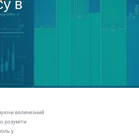
су в
ечуючи величезний
во розуміти
роль у