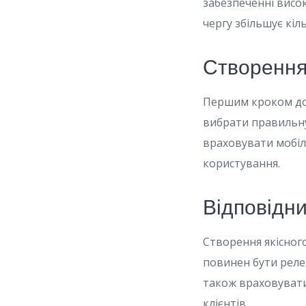
забезпеченні висо
чергу збільшує кіль
Створення
Першим кроком до 
вибрати правильну
враховувати мобіль
користування.
Відповідни
Створення якісног
повинен бути реле
також враховувати
клієнтів.