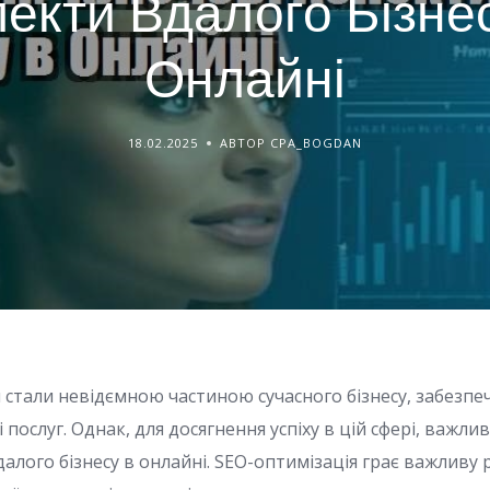
екти Вдалого Бізне
Онлайні
18.02.2025
АВТОР CPA_BOGDAN
 стали невідємною частиною сучасного бізнесу, забезп
і послуг. Однак, для досягнення успіху в цій сфері, важли
алого бізнесу в онлайні. SEO-оптимізація грає важливу 