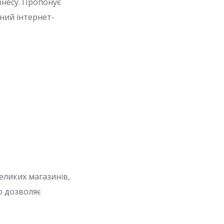
знесу. Пропонує
сний інтернет-
еликих магазинів,
o дозволяє