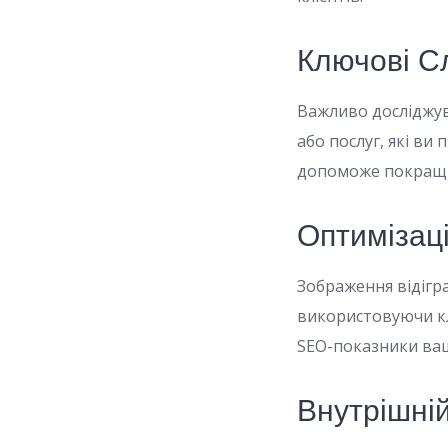
Ключові С
Важливо досліджув
або послуг, які ви
допоможе покращи
Оптимізац
Зображення відігр
використовуючи кл
SEO-показники ваш
Внутрішній