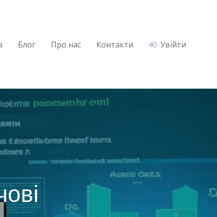
а
Блог
Про нас
Контакти
Увійти
чові