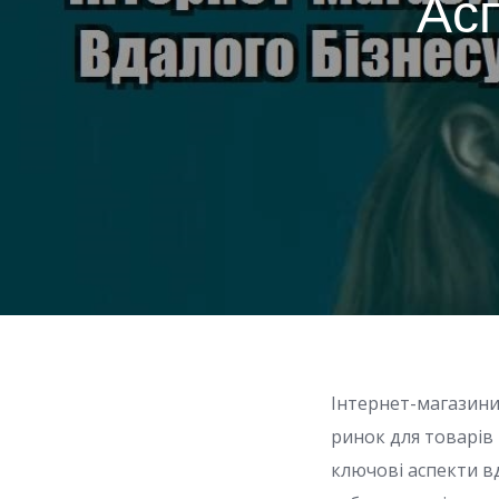
Асп
Інтернет-магазини
ринок для товарів 
ключові аспекти вд