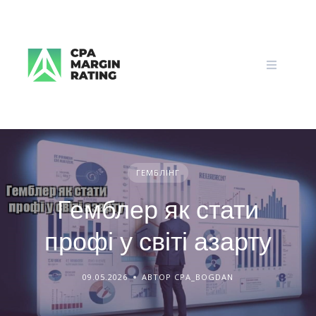
Skip
to
content
ГЕМБЛІНГ
Гемблер як стати
профі у світі азарту
09.05.2026
АВТОР CPA_BOGDAN