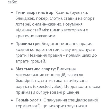
себе:
Типи азартних ігор:
Казино (рулетка,
блекджек, покер, слоти), ставки на спорт,
лотереї, онлайн-казино. Розуміння
відмінностей між цими категоріями є
критично важливим.
Правила гри:
Бездоганне знання правил
кожної конкретної гри, в яку ви плануєте
грати. Незнання правил – прямий шлях до
втрати грошей.
Математика азарту:
Вивчення
математичних концепцій, таких як
ймовірність, статистика та очікувана
вартість (expected value). Це дозволить вам
приймати обґрунтовані рішення.
Термінологія:
Опанування спеціалізованої
термінології, що використовується в