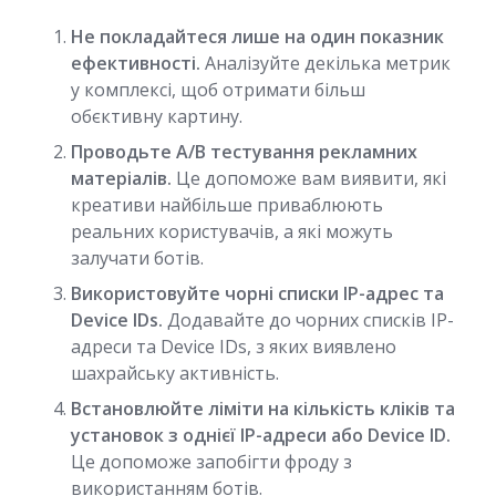
Не покладайтеся лише на один показник
ефективності.
Аналізуйте декілька метрик
у комплексі, щоб отримати більш
обєктивну картину.
Проводьте A/B тестування рекламних
матеріалів.
Це допоможе вам виявити, які
креативи найбільше приваблюють
реальних користувачів, а які можуть
залучати ботів.
Використовуйте чорні списки IP-адрес та
Device IDs.
Додавайте до чорних списків IP-
адреси та Device IDs, з яких виявлено
шахрайську активність.
Встановлюйте ліміти на кількість кліків та
установок з однієї IP-адреси або Device ID.
Це допоможе запобігти фроду з
використанням ботів.