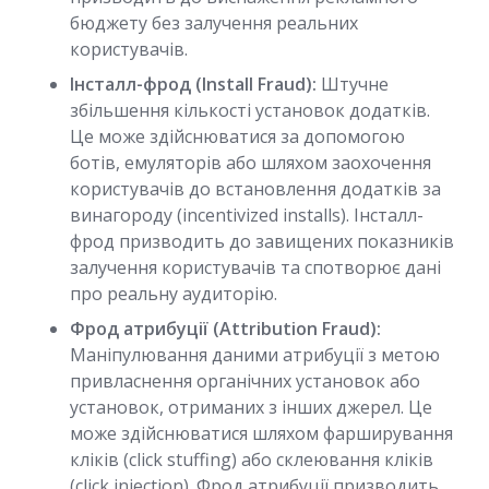
бюджету без залучення реальних
користувачів.
Інсталл-фрод (Install Fraud):
Штучне
збільшення кількості установок додатків.
Це може здійснюватися за допомогою
ботів, емуляторів або шляхом заохочення
користувачів до встановлення додатків за
винагороду (incentivized installs). Інсталл-
фрод призводить до завищених показників
залучення користувачів та спотворює дані
про реальну аудиторію.
Фрод атрибуції (Attribution Fraud):
Маніпулювання даними атрибуції з метою
привласнення органічних установок або
установок, отриманих з інших джерел. Це
може здійснюватися шляхом фарширування
кліків (click stuffing) або склеювання кліків
(click injection). Фрод атрибуції призводить