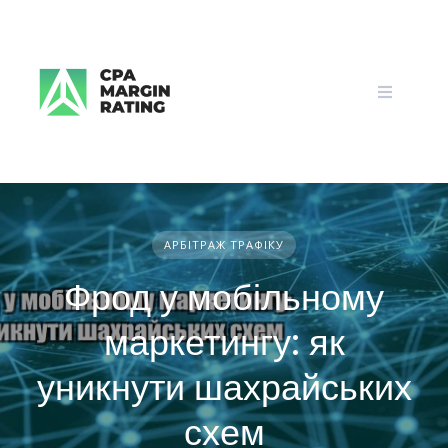
Skip
to
content
АРБІТРАЖ ТРАФІКУ
Фрод у мобільному
маркетингу: як
уникнути шахрайських
схем