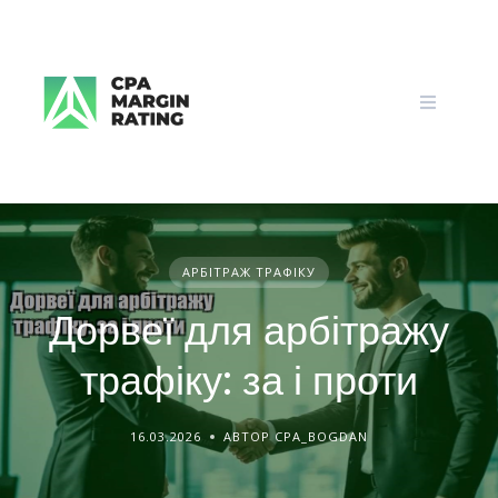
Skip
to
content
АРБІТРАЖ ТРАФІКУ
Дорвеї для арбітражу
трафіку: за і проти
16.03.2026
АВТОР CPA_BOGDAN