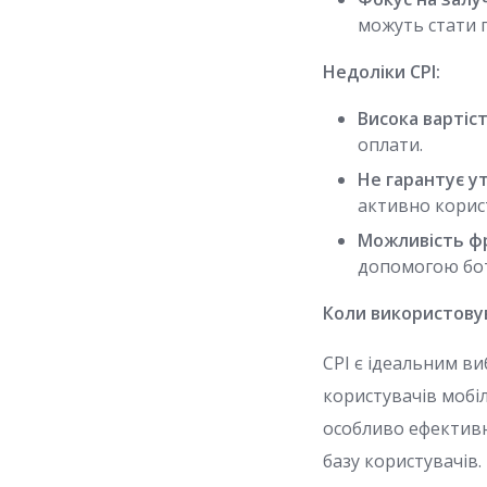
можуть стати 
Недоліки CPI:
Висока вартіст
оплати.
Не гарантує у
активно корис
Можливість ф
допомогою бот
Коли використовув
CPI є ідеальним в
користувачів мобі
особливо ефективн
базу користувачів.