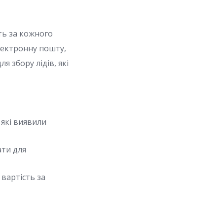
ть за кожного
електронну пошту,
 збору лідів, які
 які виявили
ати для
 вартість за