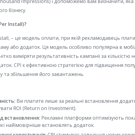
 Thousand Impressions) і допоможемо вам визначити, яка
го бізнесу.
er Install)?
Install, – це модель оплати, при якій рекламодавець пла
аму або додаток. Ця модель особливо популярна в мобіл
чітко виміряти результативність кампанії за кількістю 
даток. CPI є ефективною стратегією для підвищення поп
у та збільшення його завантажень.
аність:
Ви платите лише за реальні встановлення додат
вати ROI (Return on Investment).
ід встановлення:
Рекламні платформи оптимізують пок
які найімовірніше встановлять додаток.
ченні користувачів:
CPI стимулює залучення нових корист