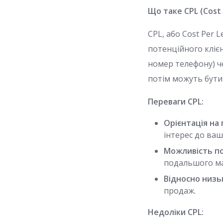
Що таке CPL (Cost 
CPL, або Cost Per 
потенційного клієн
номер телефону) че
потім можуть бути
Переваги CPL:
Орієнтація на 
інтерес до ваш
Можливість по
подальшого ма
Відносно низь
продаж.
Недоліки CPL: