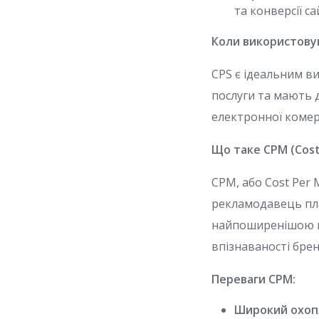
та конверсії са
Коли використову
CPS є ідеальним в
послуги та мають 
електронної комер
Що таке CPM (Cost 
CPM, або Cost Per 
рекламодавець пла
найпоширенішою м
впізнаваності брен
Переваги CPM:
Широкий охоп