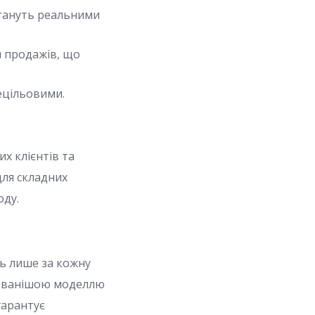
 стануть реальними
м продажів, що
нецільовими.
х клієнтів та
для складних
оду.
ть лише за кожну
икованішою моделлю
гарантує