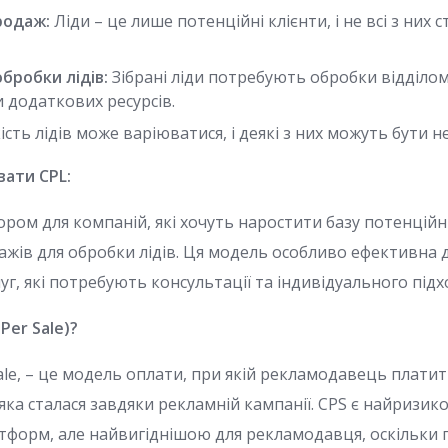
родаж:
Ліди – це лише потенційні клієнти, і не всі з них
бробки лідів:
Зібрані ліди потребують обробки відділо
 додаткових ресурсів.
ість лідів може варіюватися, і деякі з них можуть бути 
вати CPL:
ром для компаній, які хочуть наростити базу потенційни
ажів для обробки лідів. Ця модель особливо ефективна 
уг, які потребують консультації та індивідуального підх
Per Sale)?
Sale, – це модель оплати, при якій рекламодавець плати
 яка сталася завдяки рекламній кампанії. CPS є найриз
тформ, але найвигіднішою для рекламодавця, оскільки 