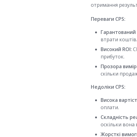
отримання результ
Переваги CPS:
Гарантований
втрати коштів
Високий ROI:
C
прибуток.
Прозора вимір
скільки продаж
Недоліки CPS:
Висока вартіст
оплати.
Складність реа
оскільки вона 
Жорсткі вимог