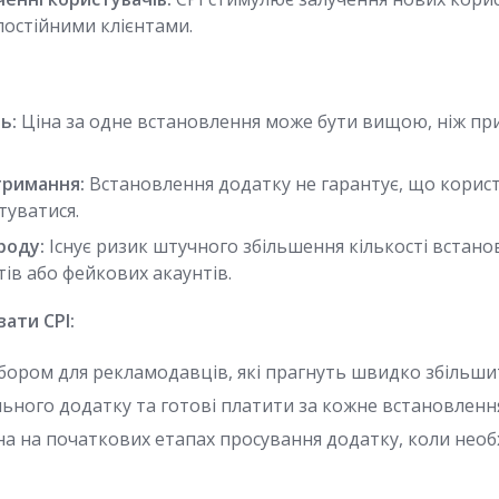
постійними клієнтами.
ь:
Ціна за одне встановлення може бути вищою, ніж пр
тримання:
Встановлення додатку не гарантує, що корис
туватися.
роду:
Існує ризик штучного збільшення кількості встано
ів або фейкових акаунтів.
ати CPI:
ибором для рекламодавців, які прагнуть швидко збільшит
льного додатку та готові платити за кожне встановленн
а на початкових етапах просування додатку, коли необ