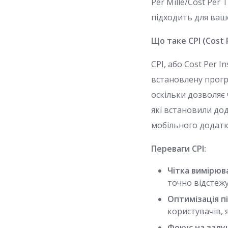
Per Mille/Cost Per
підходить для вашо
Що таке CPI (Cost P
CPI, або Cost Per 
встановлену прогр
оскільки дозволяє 
які встановили до
мобільного додатк
Переваги CPI:
Чітка вимірюв
точно відстежу
Оптимізація п
користувачів, 
Фокус на залу