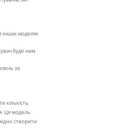
и інших моделях
тувач буде ним
влень за
и кількість
я. Ця модель
хідно створити