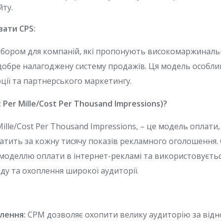
йту.
вати CPS:
ибором для компаній, які пропонують високомаржиналь
добре налагоджену систему продажів. Ця модель особли
ції та партнерського маркетингу.
Per Mille/Cost Per Thousand Impressions)?
Mille/Cost Per Thousand Impressions, – це модель оплати,
тить за кожну тисячу показів рекламного оголошення.
оделлю оплати в інтернет-рекламі та використовуєтьс
ду та охоплення широкої аудиторії.
лення:
CPM дозволяє охопити велику аудиторію за відно