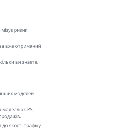
імізує ризик
 за вже отриманий
кільки ви знаєте,
 інших моделей
а моделлю CPS,
продажів.
до якості трафіку