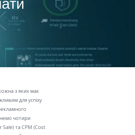
лати
кожна з яких має
жливим для успіху
 рекламного
лянемо чотири
er Sale) та CPM (Cost