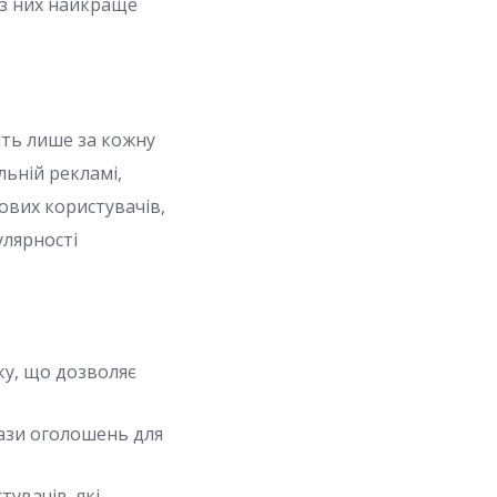
 з них найкраще
тить лише за кожну
ьній рекламі,
нових користувачів,
улярності
ку, що дозволяє
ази оголошень для
увачів, які