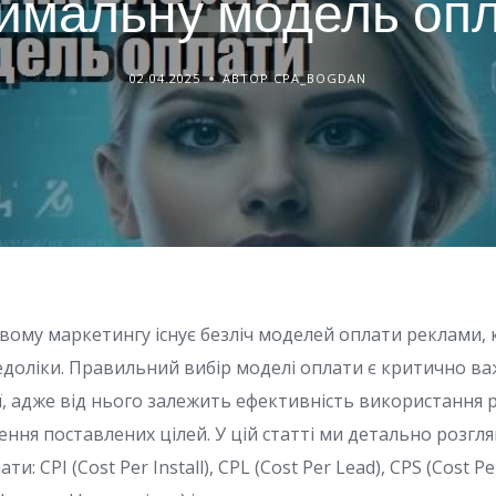
имальну модель оп
02.04.2025
АВТОР CPA_BOGDAN
вому маркетингу існує безліч моделей оплати реклами, 
недоліки. Правильний вибір моделі оплати є критично ва
ї, адже від нього залежить ефективність використання
ення поставлених цілей. У цій статті ми детально розг
и: CPI (Cost Per Install), CPL (Cost Per Lead), CPS (Cost P