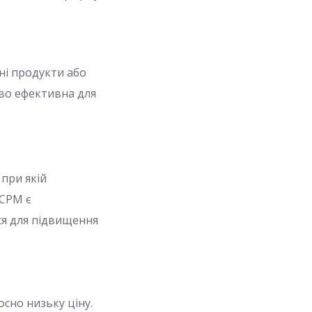
ні продукти або
во ефективна для
 при якій
 CPM є
я для підвищення
сно низьку ціну.