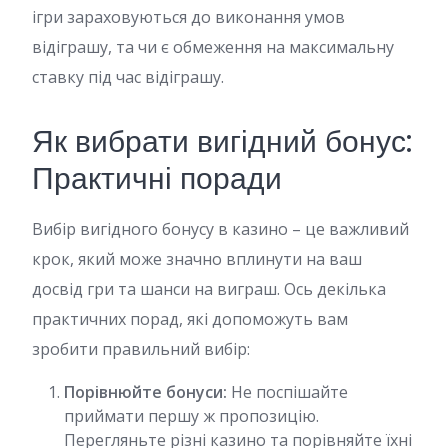
ігри зараховуються до виконання умов
відіграшу, та чи є обмеження на максимальну
ставку під час відіграшу.
Як вибрати вигідний бонус:
Практичні поради
Вибір вигідного бонусу в казино – це важливий
крок, який може значно вплинути на ваш
досвід гри та шанси на виграш. Ось декілька
практичних порад, які допоможуть вам
зробити правильний вибір:
Порівнюйте бонуси:
Не поспішайте
приймати першу ж пропозицію.
Перегляньте різні казино та порівняйте їхні