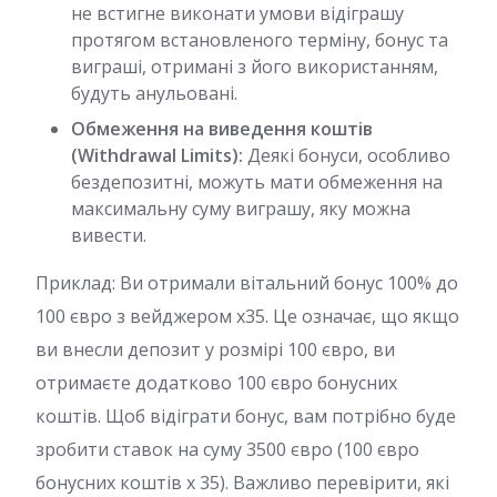
не встигне виконати умови відіграшу
протягом встановленого терміну, бонус та
виграші, отримані з його використанням,
будуть анульовані.
Обмеження на виведення коштів
(Withdrawal Limits):
Деякі бонуси, особливо
бездепозитні, можуть мати обмеження на
максимальну суму виграшу, яку можна
вивести.
Приклад: Ви отримали вітальний бонус 100% до
100 євро з вейджером x35. Це означає, що якщо
ви внесли депозит у розмірі 100 євро, ви
отримаєте додатково 100 євро бонусних
коштів. Щоб відіграти бонус, вам потрібно буде
зробити ставок на суму 3500 євро (100 євро
бонусних коштів x 35). Важливо перевірити, які