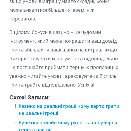
якщо умови відіграшу надто складні, бонус
може виявитися більше тягарем, ніж
перевагою.
В цілому, бонуси в казино – це чудовий
інструмент, який може покращити ваш досвід
гри та збільшити ваші шанси на виграш, якщо
використовувати їх розумно та відповідально.
Не поспішайте приймати першу ж пропозицію,
уважно читайте умови, враховуйте свій стиль
гри та грайте відповідально. Успіхів!
Схожі Записи:
Казино на реальні гроші чому варто грати
на реальні гроші
Рулетка онлайн чому рулетка популярна
серед гравців