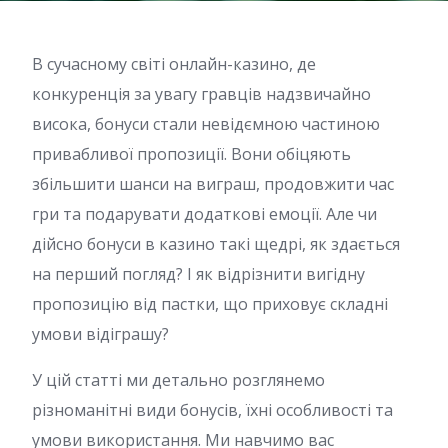
В сучасному світі онлайн-казино, де
конкуренція за увагу гравців надзвичайно
висока, бонуси стали невідємною частиною
привабливої пропозиції. Вони обіцяють
збільшити шанси на виграш, продовжити час
гри та подарувати додаткові емоції. Але чи
дійсно бонуси в казино такі щедрі, як здається
на перший погляд? І як відрізнити вигідну
пропозицію від пастки, що приховує складні
умови відіграшу?
У цій статті ми детально розглянемо
різноманітні види бонусів, їхні особливості та
умови використання. Ми навчимо вас