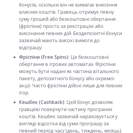
бонусів, оскільки він не вимагає внесення
власних коштів. Гравець отримує певну
суму грошей або безкоштовні обертання
(фріспіни) просто за реєстрацію або
виконання певних дій. Бездепозитні бонуси
зазвичай мають високі вимоги до
відіграшу.
Фріспіни (Free Spins):
Це безкоштовні
обертання в ігрових автоматах. Фріспіни
можуть бути надані як частина вітального
пакету, депозитного бонусу або окремої
акції. Часто фріспіни дійсні лише для певних
ігор.
Кешбек (Cashback):
Цей бонус дозволяє
гравцеві повернути частину програних
коштів. Кешбек зазвичай нараховується у
вигляді відсотка від суми програшу за
певний період часу (день, тиждень, місяць).