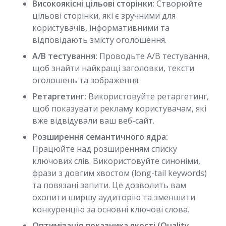
Високоякісні цільові сторінки:
Створюйте
цільові сторінки, які є зручними для
користувачів, інформативними та
відповідають змісту оголошення.
A/B тестування:
Проводьте A/B тестування,
щоб знайти найкращі заголовки, тексти
оголошень та зображення.
Ретаргетинг:
Використовуйте ретаргетинг,
щоб показувати рекламу користувачам, які
вже відвідували ваш веб-сайт.
Розширення семантичного ядра:
Працюйте над розширенням списку
ключових слів. Використовуйте синоніми,
фрази з довгим хвостом (long-tail keywords)
та повязані запити. Це дозволить вам
охопити ширшу аудиторію та зменшити
конкуренцію за основні ключові слова.
Оптимізація показника якості (Quality