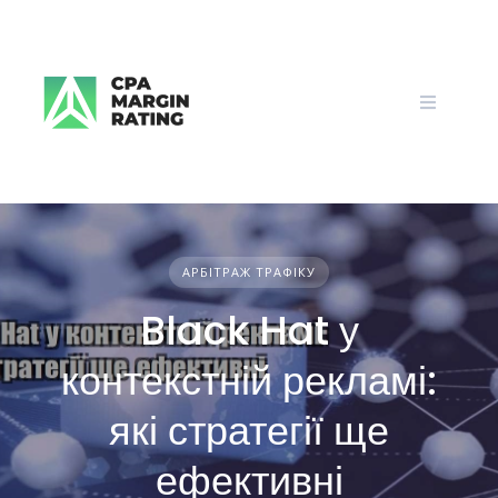
Skip
to
content
АРБІТРАЖ ТРАФІКУ
Black Hat у
контекстній рекламі:
які стратегії ще
ефективні