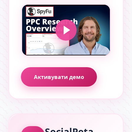
Активувати демо
SocialPeta