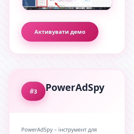
Активувати демо
PowerAdSpy
3
PowerAdSpy – інструмент для