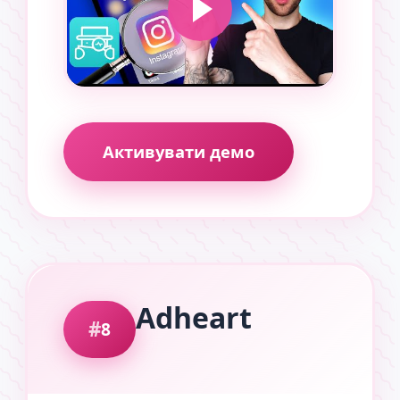
Активувати демо
Adheart
8