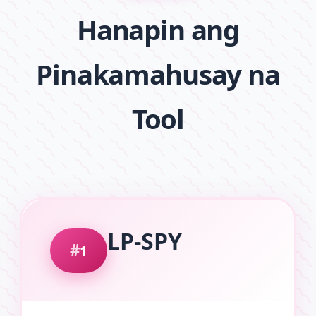
Hanapin ang
Pinakamahusay na
Tool
LP-SPY
1