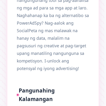
nangungunang tool sa pag-aanalisa
ng mga ad para sa mga app at laro.
Naghahanap ka ba ng alternatibo sa
PowerAdSpy? Nag-aalok ang
SocialPeta ng mas malawak na
hanay ng data, malalim na
pagsusuri ng creative at pag-target
upang manatiling nangunguna sa
kompetisyon. I-unlock ang
potensyal ng iyong advertising!
Pangunahing
Kalamangan