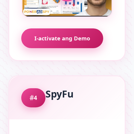
I-activate ang Demo
SpyFu
4