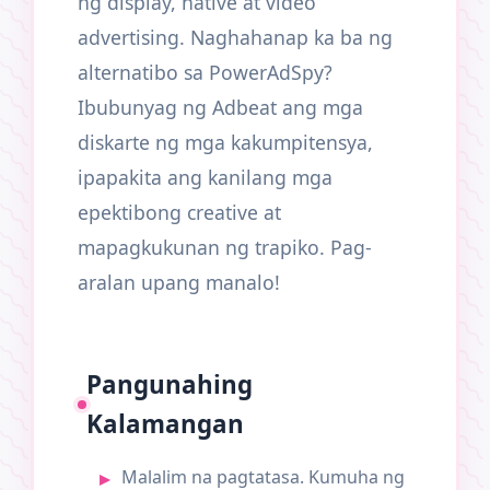
ng display, native at video
advertising. Naghahanap ka ba ng
alternatibo sa PowerAdSpy?
Ibubunyag ng Adbeat ang mga
diskarte ng mga kakumpitensya,
ipapakita ang kanilang mga
epektibong creative at
mapagkukunan ng trapiko. Pag-
aralan upang manalo!
Pangunahing
Kalamangan
Malalim na pagtatasa. Kumuha ng