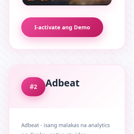
I-activate ang Demo
Adbeat
2
Adbeat - isang malakas na analytics