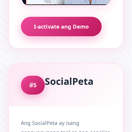
I-activate ang Demo
SocialPeta
5
Ang SocialPeta ay isang