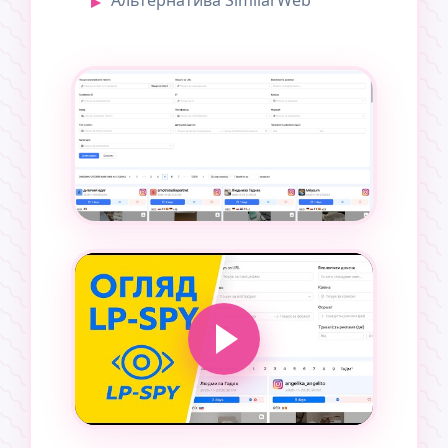
Альтернатива SimilarWeb