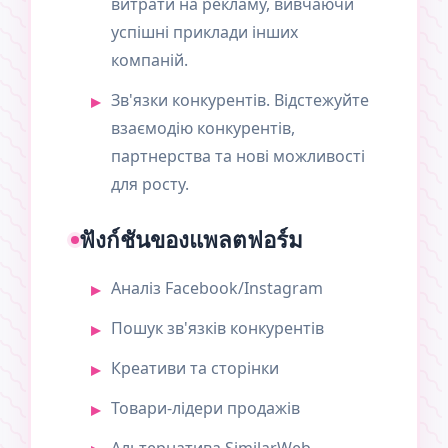
витрати на рекламу, вивчаючи
успішні приклади інших
компаній.
Зв'язки конкурентів. Відстежуйте
взаємодію конкурентів,
партнерства та нові можливості
для росту.
ฟังก์ชันของแพลตฟอร์ม
Аналіз Facebook/Instagram
Пошук зв'язків конкурентів
Креативи та сторінки
Товари-лідери продажів