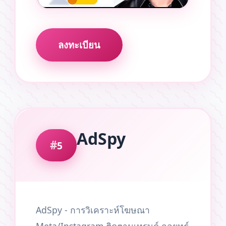
ลงทะเบียน
AdSpy
5
AdSpy - การวิเคราะห์โฆษณา