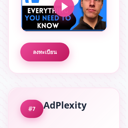
ลงทะเบียน
AdPlexity
7