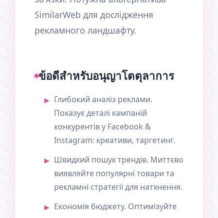
SimilarWeb для дослідження
рекламного ландшафту.
ข้อดีสำหรับอนุญาโตตุลาการ
Глибокий аналіз реклами.
Показує деталі кампаній
конкурентів у Facebook &
Instagram: креативи, таргетинг.
Швидкий пошук трендів. Миттєво
виявляйте популярні товари та
рекламні стратегії для натхнення.
Економія бюджету. Оптимізуйте