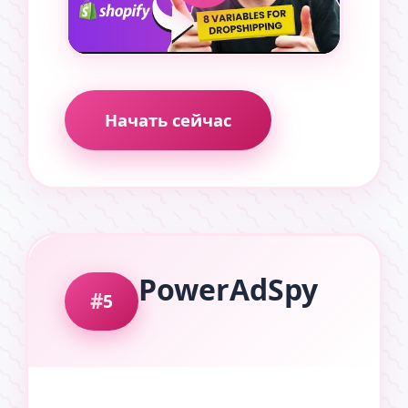
Начать сейчас
PowerAdSpy
5