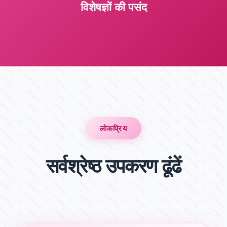
विशेषज्ञों की पसंद
लोकप्रिय
सर्वश्रेष्ठ उपकरण ढूंढें