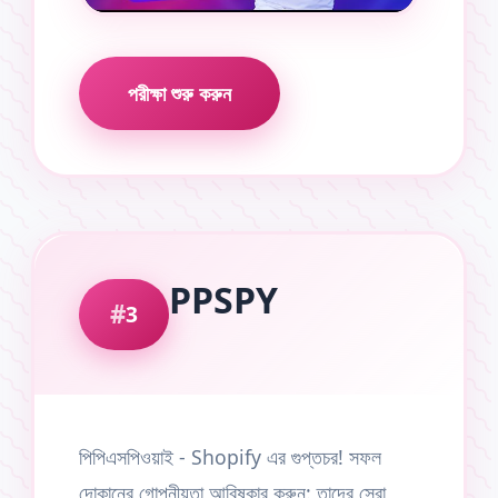
পরীক্ষা শুরু করুন
PPSPY
3
পিপিএসপিওয়াই - Shopify এর গুপ্তচর! সফল
দোকানের গোপনীয়তা আবিষ্কার করুন: তাদের সেরা