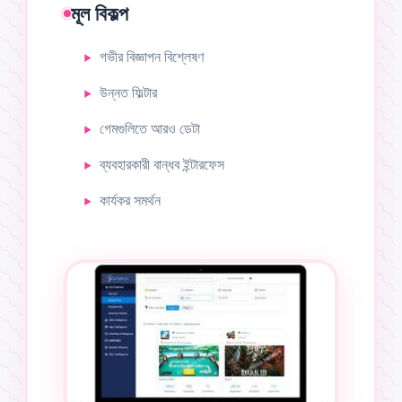
মূল বিকল্প
গভীর বিজ্ঞাপন বিশ্লেষণ
উন্নত ফিল্টার
গেমগুলিতে আরও ডেটা
ব্যবহারকারী বান্ধব ইন্টারফেস
কার্যকর সমর্থন