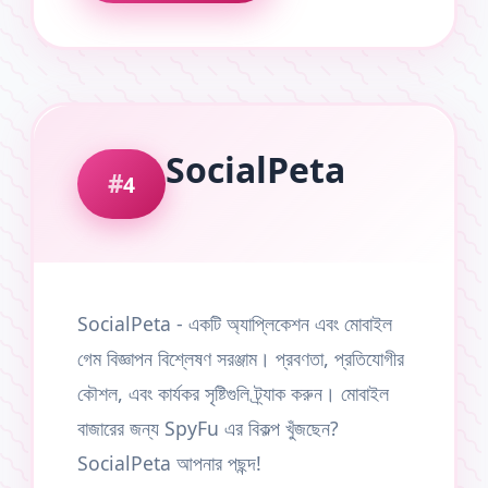
SocialPeta
4
SocialPeta - একটি অ্যাপ্লিকেশন এবং মোবাইল
গেম বিজ্ঞাপন বিশ্লেষণ সরঞ্জাম। প্রবণতা, প্রতিযোগীর
কৌশল, এবং কার্যকর সৃষ্টিগুলি ট্র্যাক করুন। মোবাইল
বাজারের জন্য SpyFu এর বিকল্প খুঁজছেন?
SocialPeta আপনার পছন্দ!